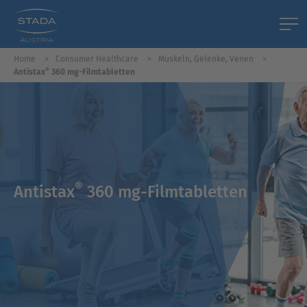
Home
Consumer Healthcare
Muskeln, Gelenke, Venen
®
Antistax
360 mg-Filmtabletten
®
Antistax
360 mg-Filmtabletten