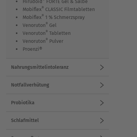
®
Hirudoid
FORTE Gel & Salbe
®
Mobiflex
CLASSIC Filmtabletten
®
Mobiflex
1 % Schmerzspray
®
Venoruton
Gel
®
Venoruton
Tabletten
®
Venoruton
Pulver
Proenzi®
Nahrungsmittelintoleranz
Notfallverhütung
Probiotika
Schlafmittel