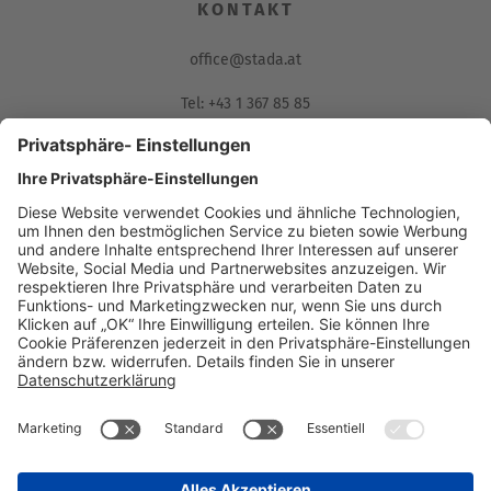
KONTAKT
office@stada.at
Tel: +43 1 367 85 85
Fax: 01/367 85 85-85
Muthgasse 36, 1190 Wien
Compliance Reporting Portal
AGB (DE)
AGB (EN)
Datenschutz
Informationspflichten
Disclaimer