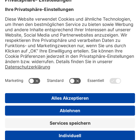
Fax: 01/367 85 85-85
Muthgasse 36, 1190 Wien
Compliance Reporting Portal
AGB (DE)
AGB (EN)
Datenschutz
Informationspflichten
Disclaimer
Impressum
Nebenwirkungsmeldungen
Transparenzrichtlinie
Cookie-Einstellungen
Progenerika