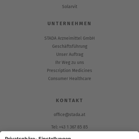
Solarvit
UNTERNEHMEN
STADA Arzneimittel GmbH
Geschäftsführung
Unser Auftrag
Ihr Weg zu uns
Prescription Medicines
Consumer Healthcare
KONTAKT
office@stada.at
Tel: +43 1 367 85 85