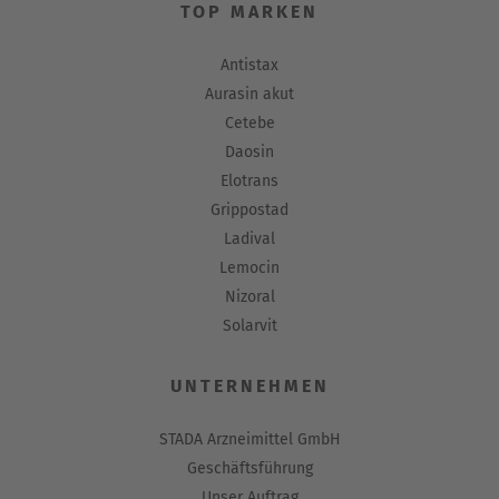
TOP MARKEN
Antistax
Aurasin akut
Cetebe
Daosin
Elotrans
Grippostad
Ladival
Lemocin
Nizoral
Solarvit
UNTERNEHMEN
STADA Arzneimittel GmbH
Geschäftsführung
Unser Auftrag