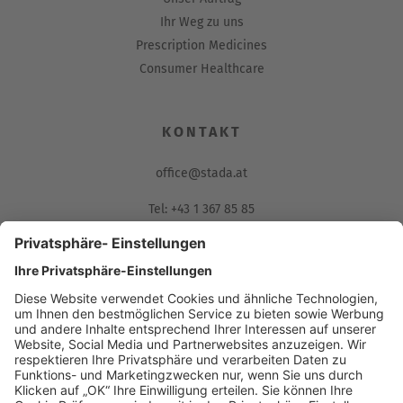
Ihr Weg zu uns
Prescription Medicines
Consumer Healthcare
KONTAKT
office@stada.at
Tel: +43 1 367 85 85
Fax: 01/367 85 85-85
Muthgasse 36, 1190 Wien
Compliance Reporting Portal