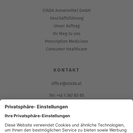
STADA Arzneimittel GmbH
Geschäftsführung
Unser Auftrag
Ihr Weg zu uns
Prescription Medicines
Consumer Healthcare
KONTAKT
office@stada.at
Tel: +43 1 367 85 85
Fax: 01/367 85 85-85
Muthgasse 36, 1190 Wien