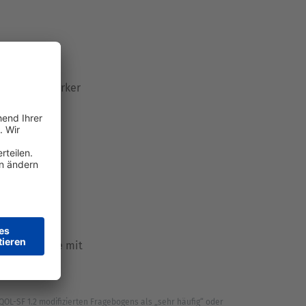
%
fig unter starker
3
fig Probleme mit
3
ben.
OL-SF 1.2 modifizierten Fragebogens als „sehr häufig“ oder