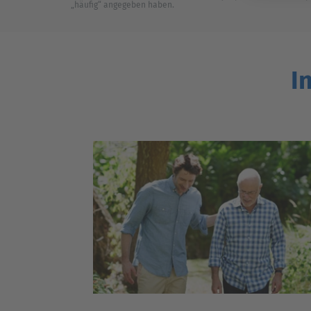
„häufig“ angegeben haben.
I