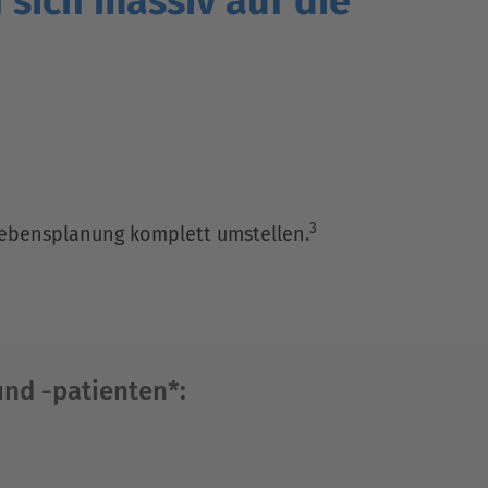
sich massiv auf die
3
 Lebensplanung komplett umstellen.
und -patienten*: