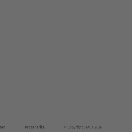
ent Prefer Adherence 2018; 12:
gen
Progenerika
© Copyright STADA 2026