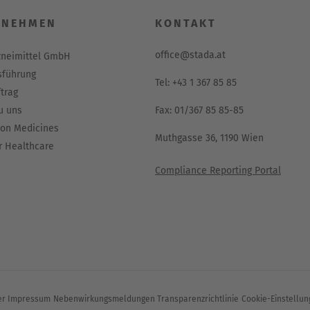
gA nephropathy. Am J Kidney Dis
2013; 62(5): 883–890.
RNEHMEN
KONTAKT
ity of life of dialysis patients with renal insufficiency. Pati
office@stada.at
zneimittel GmbH
führung
Tel: +43 1 367 85 85
trag
u uns
Fax: 01/367 85 85-85
ion Medicines
Muthgasse 36, 1190 Wien
 Healthcare
Compliance Reporting Portal
er
Impressum
Nebenwirkungsmeldungen
Transparenzrichtlinie
Cookie-Einstellun