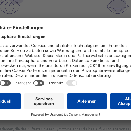
~ 50 %
< 40 
3
Schlafstörungen.
leiden häufig oder sehr häu
Müdigkeit.
~ 15 %
10%
g oder sehr häufig unter
haben häufig oder sehr häu
3
etitlosigkeit.
ihrem Sexualle
atienten, die das Auftreten dieser Symptome anhand eines auf Grundlage von KDQ