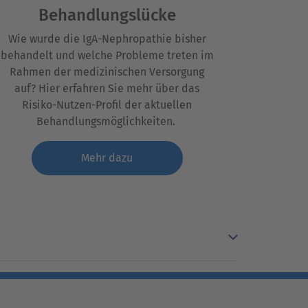
Behandlungslücke
Wie wurde
die
IgA
-
N
ephropathie
bisher
behandelt und welche Probleme treten im
Rahmen der medizinisch
en
Versorgung
auf? Hier erfahren Sie mehr über das
Risiko-Nutzen-Profil der
aktuellen
Behandlungsmöglichkeiten.
Mehr dazu
rug Development Meeting on IgA