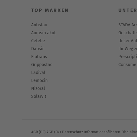
Knoop T et al. Mortality in patients with I
TOP MARKEN
UNTE
Dabrowska-Bender M et al. The impact on qual
577–583.
Antistax
STADA Ar
Aurasin akut
Geschäfts
Cetebe
Unser Auf
Daosin
Ihr Weg z
Elotrans
Prescript
Grippostad
Consumer
Ladival
Lemocin
Nizoral
Solarvit
AGB (DE)
AGB (EN)
Datenschutz
Informationspflichten
Disclaim