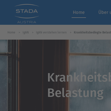
Home
Über 
Home
IgAN
IgAN verstehen lernen
Krankheitsbedingte Belas
Krankheits
Belastung