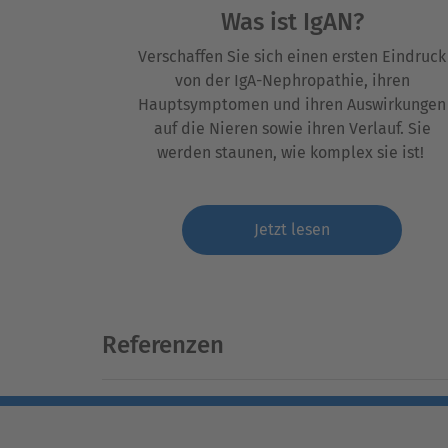
Was ist IgAN?
Verschaffen Sie sich einen ersten Eindruck
von
der
IgA
-Nephropathie
, ihre
n
Hauptsymptome
n
und ihre
n
Auswirkungen
auf die Nieren sowie ihre
n
Verlauf. Sie
werden staunen, wie komplex sie ist
!
Jetzt lesen
Referenzen
IgA Nephropathy Foundation of America, Inc
Nephropathy, unter:
https://nkf.egnyte.c