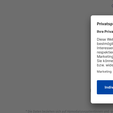
haben 
leiden häufi
App
* Die Daten beziehen sich auf Hämodialysepatientinnen und -p