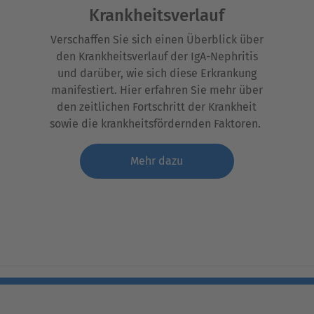
Krankheitsverlauf
Verschaffen Sie sich einen
Über
blick
über
den
K
rankheitsverlauf
der
IgA
-
N
ephritis
und
darüber,
wie sich diese Erkrankung
manifestiert. Hier erfahren Sie
mehr
über
den zeitlichen
Fortschritt der Krankheit
sowie
die krankheitsfördernden Faktore
n.
Mehr dazu
. The Voice of the Patient: Externally Led Patient-Focused D
om/dl/aHGCS6tPNM/
(zuletzt aufgerufen: Februar 2022).