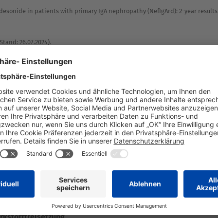
udesonide in patients with primary IgA nephropathy (NefIgArd): 2-year result
(Stand: 26.07.2024).
en Überwachung. Dies ermöglicht eine schnelle Identifizierung
rige von Gesundheitsberufen sind aufgefordert, jeden
Meldung von Nebenwirkungen an: Bundesamt für Sicherheit im
erreich, Fax: + 43 (0) 50 555 36207, Website:
ttel GmbH,
dso@stada.at
.
rkstofffreisetzung