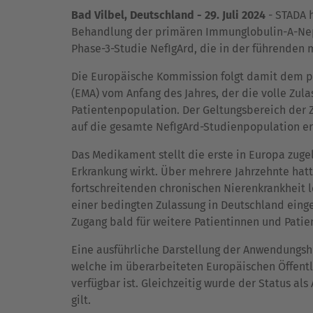
Bad Vilbel, Deutschland - 29. Juli 2024
- STADA 
Behandlung der primären Immunglobulin-A-Nephr
Phase-3-Studie NefIgArd, die in der führenden m
Die Europäische Kommission folgt damit dem p
(EMA) vom Anfang des Jahres, der die volle Zul
Patientenpopulation. Der Geltungsbereich der Z
auf die gesamte NefIgArd-Studienpopulation erw
Das Medikament stellt die erste in Europa zuge
Erkrankung wirkt. Über mehrere Jahrzehnte ha
fortschreitenden chronischen Nierenkrankheit 
einer bedingten Zulassung in Deutschland einge
Zugang bald für weitere Patientinnen und Patie
Eine ausführliche Darstellung der Anwendungsh
welche im überarbeiteten Europäischen Öffentl
verfügbar ist. Gleichzeitig wurde der Status als
gilt.