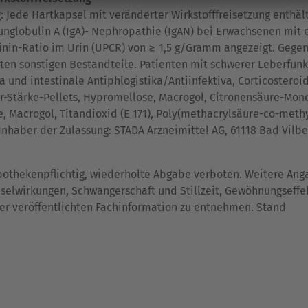
 Jede Hartkapsel mit veränderter Wirkstofffreisetzung enthä
nglobulin A (IgA)- Nephropathie (IgAN) bei Erwachsenen mit e
inin-Ratio im Urin (UPCR) von ≥ 1,5 g/Gramm angezeigt. Gege
nten sonstigen Bestandteile. Patienten mit schwerer Leberfunk
und intestinale Antiphlogistika/Antiinfektiva, Corticosteroid
r-Stärke-Pellets, Hypromellose, Macrogol, Citronensäure-Monoh
e, Macrogol, Titandioxid (E 171), Poly(methacrylsäure-co-met
). Inhaber der Zulassung: STADA Arzneimittel AG, 61118 Bad Vilb
apothekenpflichtig, wiederholte Abgabe verboten. Weitere A
selwirkungen, Schwangerschaft und Stillzeit, Gewöhnungseff
r veröffentlichten Fachinformation zu entnehmen. Stand