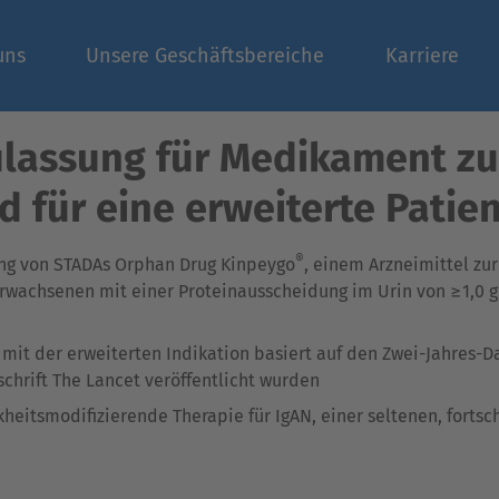
uns
Unsere Geschäftsbereiche
Karriere
Zulassung für Medikament z
 für eine erweiterte Pati
®
ung von STADAs Orphan Drug Kinpeygo
, einem Arzneimittel zu
wachsenen mit einer Proteinausscheidung im Urin von ≥1,0 g/
mit der erweiterten Indikation basiert auf den Zwei-Jahres-Da
chrift The Lancet veröffentlicht wurden
nkheitsmodifizierende Therapie für IgAN, einer seltenen, for