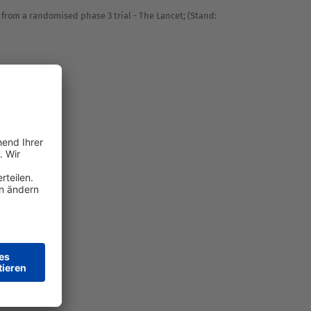
s from a randomised phase 3 trial - The Lancet
; (Stand: