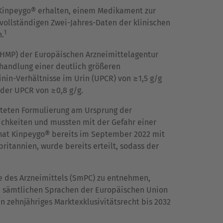
 Kinpeygo® erhalten, einem Medikament zur
ollständigen Zwei-Jahres-Daten der klinischen
1
n.
CHMP) der Europäischen Arzneimittelagentur
ehandlung einer deutlich größeren
nin-Verhältnisse im Urin (UPCR) von ≥1,5 g/g
oder UPCR von ≥0,8 g/g.
chteten Formulierung am Ursprung der
chkeiten und mussten mit der Gefahr einer
 hat Kinpeygo® bereits im September 2022 mit
ritannien, wurde bereits erteilt, sodass der
e des Arzneimittels (SmPC) zu entnehmen,
in sämtlichen Sprachen der Europäischen Union
in zehnjähriges Marktexklusivitätsrecht bis 2032