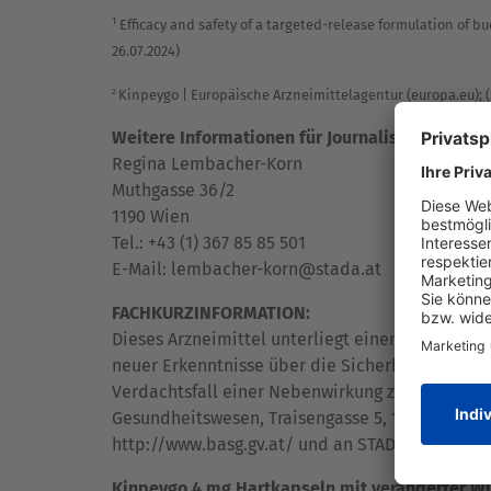
1
Efficacy and safety of a targeted-release formulation of b
26.07.2024)
Kinpeygo | Europäische Arzneimittelagentur (europa.eu)
;
2
Weitere Informationen für Journalisten:
Regina Lembacher-Korn
Muthgasse 36/2
1190 Wien
Tel.: +43 (1) 367 85 85 501
E-Mail:
lembacher-korn@stada.at
FACHKURZINFORMATION:
Dieses Arzneimittel unterliegt einer zusätzlich
neuer Erkenntnisse über die Sicherheit. Angehö
Verdachtsfall einer Nebenwirkung zu melden. 
Gesundheitswesen, Traisengasse 5, 1200 Wien, Öst
http://www.basg.gv.at/ und an STADA Arzneimi
Kinpeygo 4 mg Hartkapseln mit veränderter Wi