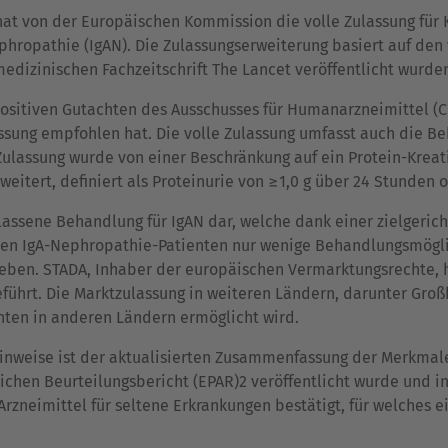
hat von der Europäischen Kommission die volle Zulassung für
opathie (IgAN). Die Zulassungserweiterung basiert auf den v
edizinischen Fachzeitschrift The Lancet veröffentlicht wurde
ositiven Gutachten des Ausschusses für Humanarzneimittel (
assung empfohlen hat. Die volle Zulassung umfasst auch die B
ulassung wurde von einer Beschränkung auf ein Protein-Kreati
eitert, definiert als Proteinurie von ≥1,0 g über 24 Stunden 
lassene Behandlung für IgAN dar, welche dank einer zielgeri
tten IgA-Nephropathie-Patienten nur wenige Behandlungsmögli
leben. STADA, Inhaber der europäischen Vermarktungsrechte,
führt. Die Marktzulassung in weiteren Ländern, darunter Großb
nten in anderen Ländern ermöglicht wird.
inweise ist der aktualisierten Zusammenfassung der Merkmal
ichen Beurteilungsbericht (EPAR)2 veröffentlicht wurde und 
 Arzneimittel für seltene Erkrankungen bestätigt, für welches e