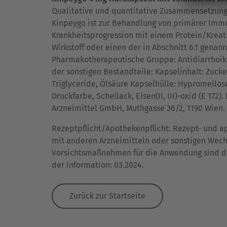
Qualitative und quantitative Zusammensetzung:
Kinpeygo ist zur Behandlung von primärer Immu
Krankheitsprogression mit einem Protein/Kreat
Wirkstoff oder einen der in Abschnitt 6.1 genan
Pharmakotherapeutische Gruppe: Antidiarrhoika 
der sonstigen Bestandteile: Kapselinhalt: Zucke
Triglyceride, Ölsäure Kapselhülle: Hypromellos
Druckfarbe, Schellack, Eisen(II, III)-oxid (E 172
Arzneimittel GmbH, Muthgasse 36/2, 1190 Wien.
Rezeptpflicht/Apothekenpflicht: Rezept- und 
mit anderen Arzneimitteln oder sonstigen Wech
Vorsichtsmaßnahmen für die Anwendung sind de
der Information: 03.2024.
Zurück zur Startseite