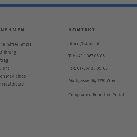
RNEHMEN
KONTAKT
office@stada.at
zneimittel GmbH
führung
Tel: +43 1 367 85 85
trag
u uns
Fax: 01/367 85 85-85
ion Medicines
Muthgasse 36, 1190 Wien
 Healthcare
Compliance Reporting Portal