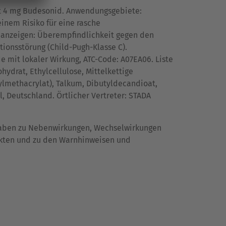
lt 4 mg Budesonid. Anwendungsgebiete:
inem Risiko für eine rasche
nanzeigen: Überempfindlichkeit gegen den
tionsstörung (Child-Pugh-Klasse C).
e mit lokaler Wirkung, ATC-Code: A07EA06. Liste
ydrat, Ethylcellulose, Mittelkettige
hylmethacrylat), Talkum, Dibutyldecandioat,
el, Deutschland. Örtlicher Vertreter: STADA
ngaben zu Nebenwirkungen, Wechselwirkungen
ekten und zu den Warnhinweisen und