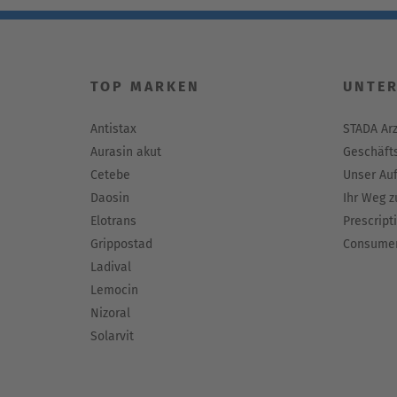
TOP MARKEN
UNTE
Antistax
STADA Ar
Aurasin akut
Geschäfts
Cetebe
Unser Auf
Daosin
Ihr Weg z
Elotrans
Prescript
Grippostad
Consumer
Ladival
Lemocin
Nizoral
Solarvit