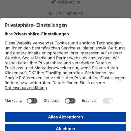
office@stada.at
Tel: +43 1 367 85 85
Fax: 01/367 85 85-85
Muthgasse 36, 1190 Wien
Compliance Reporting Portal
AGB (DE)
AGB (EN)
Datenschutz
Informationspflichten
Disclaimer
Impressum
Nebenwirkungsmeldungen