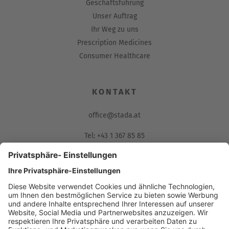
Geschäftsführung
Unser Auftrag
Ihr Weg zu uns
Prescription Medicines
Consumer Healthcare
KONTAKT
office@stada.at
Tel: +43 1 367 85 85
Fax: 01/367 85 85-85
Muthgasse 36, 1190 Wien
Compliance Reporting Portal