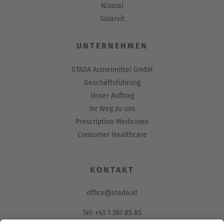
Nizoral
Solarvit
UNTERNEHMEN
STADA Arzneimittel GmbH
Geschäftsführung
Unser Auftrag
Ihr Weg zu uns
Prescription Medicines
Consumer Healthcare
KONTAKT
office@stada.at
Tel: +43 1 367 85 85