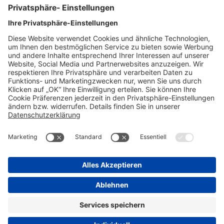
Fax: 01/367 85 85-85
Muthgasse 36, 1190 Wien
Compliance Reporting Portal
AGB (DE)
AGB (EN)
Datenschutz
Informationspflichten
Disclaimer
Impressum
Nebenwirkungsmeldungen
Transparenzrichtlinie
Cookie-Einstellungen
Progenerika