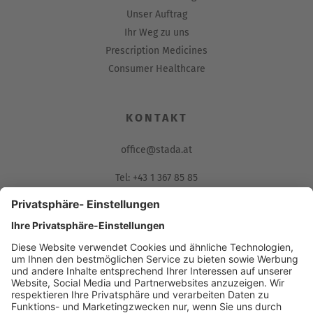
Unser Auftrag
Ihr Weg zu uns
Prescription Medicines
Consumer Healthcare
KONTAKT
office@stada.at
Tel: +43 1 367 85 85
Fax: 01/367 85 85-85
Muthgasse 36, 1190 Wien
Compliance Reporting Portal