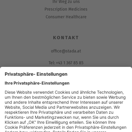
Ihr Weg zu uns
Prescription Medicines
Consumer Healthcare
KONTAKT
office@stada.at
Tel: +43 1 367 85 85
Fax: 01/367 85 85-85
Muthgasse 36, 1190 Wien
Compliance Reporting Portal
AGB (DE)