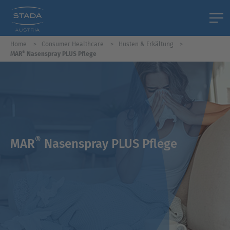
Home
Consumer Healthcare
Husten & Erkältung
®
MAR
Nasenspray PLUS Pflege
®
MAR
Nasenspray PLUS Pflege