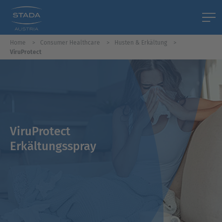
Home
Consumer Healthcare
Husten & Erkältung
ViruProtect
ViruProtect
Erkältungsspray