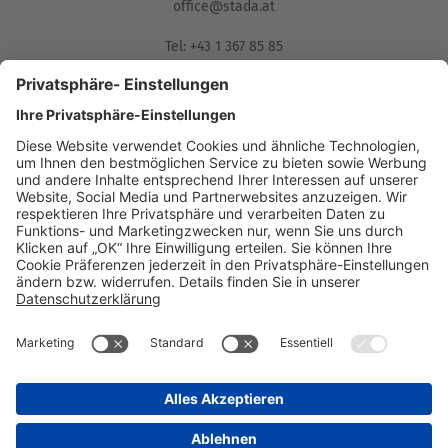
office@stada.at
Tel: +43 1 367 85 85
Fax: 01/367 85 85-85
Muthgasse 36, 1190 Wien
Compliance Reporting Portal
AGB (DE)
AGB (EN)
Datenschutz
Informationspflichten
Disclaimer
Impressum
Nebenwirkungsmeldungen